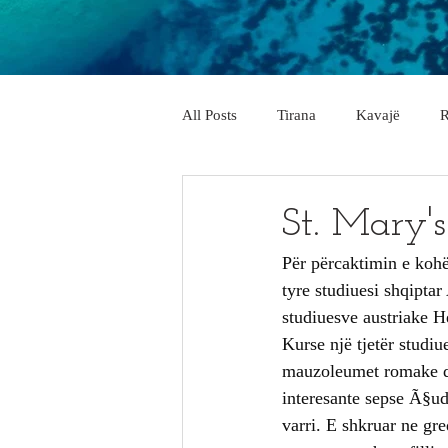
All Posts
Tirana
Kavajë
R
City & Village
Vlorë
Elb
St. Mary'
Për përcaktimin e kohës
Pogradec
Përmet
Belsh
tyre studiuesi shqipta
studiuesve austriake H
Kurse një tjetër studi
Memaliaj
Delvinë
Këlcy
mauzoleumet romake dh
interesante sepse Ã§ud
varri. E shkruar ne gre