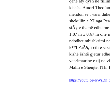
qene aty qysh ne filli
kishës. Autori Theofa
mendon se : varri duhe
shekullin e XI nga Pe
siÃ§ e thamë edhe me s
1,87 m x 0,67 m dhe an
ndodhet mbishkrimi ne f
k**l PaÃ§, i cili e viz
kishë është gjetur edhe
veprimtarine e tij ne 
Malin e Shenjte. (Th. 
https://youtu.be/-kWsD