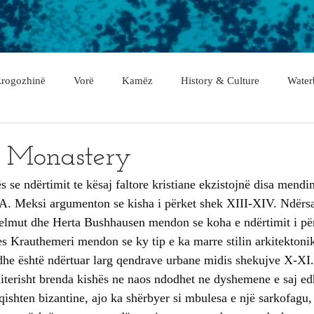
rogozhinë
Vorë
Kamëz
History & Culture
Water
asan
Gramsh
Tropojë
Shkodër
Malësi e Madhe
s Monastery
 se ndërtimit te kësaj faltore kristiane ekzistojnë disa mendi
Fier
Lushnje
Gjirokastër
Lezhë
Berat
r A. Meksi argumenton se kisha i përket shek XIII-XIV. Ndërsa
elmut dhe Herta Bushhausen mendon se koha e ndërtimit i për
ues Krauthemeri mendon se ky tip e ka marre stilin arkitektoni
rë
e është ndërtuar larg qendrave urbane midis shekujve X-XI.
iterisht brenda kishës ne naos ndodhet ne dyshemene e saj edh
qishten bizantine, ajo ka shërbyer si mbulesa e një sarkofagu, i