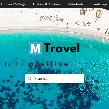
City and Village
History & Culture
Waterbody
Landscape
to be 𝗽𝗼𝘀𝗶𝘁𝗶𝘃𝗲, it feels