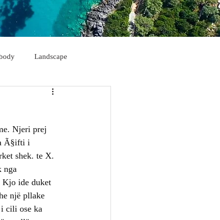
body
Landscape
Himarë
Korçë
me. Njeri prej 
Sarandë
Kukës
 Ã§ifti i 
ket shek. te X. 
k nga 
 Kjo ide duket 
e një pllake 
 cili ose ka 