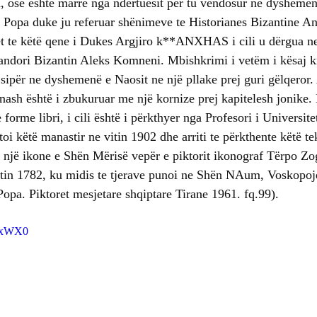
m, ose është marre nga ndërtuesit per tu vendosur ne dyshemenë
n Popa duke ju referuar shënimeve te Historianes Bizantine 
t te këtë qene i Dukes Argjiro k**ANXHAS i cili u dërgua ne
randori Bizantin Aleks Komneni. Mbishkrimi i vetëm i kësaj k
ipër ne dyshemenë e Naosit ne një pllake prej guri gëlqeror.
ash është i zbukuruar me një kornize prej kapitelesh jonike. 
orme libri, i cili është i përkthyer nga Profesori i Universitet
itoi këtë manastir ne vitin 1902 dhe arriti te përkthente këtë te
 një ikone e Shën Mërisë vepër e piktorit ikonograf Tërpo Zogra
vitin 1782, ku midis te tjerave punoi ne Shën NAum, Voskopoj
Popa. Piktoret mesjetare shqiptare Tirane 1961. fq.99).
h_xWX0